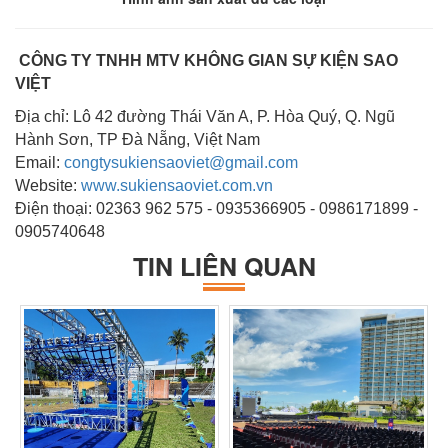
CÔNG TY TNHH MTV KHÔNG GIAN SỰ KIỆN SAO
VIỆT
Địa chỉ: Lô 42 đường Thái Văn A, P. Hòa Quý, Q. Ngũ
Hành Sơn, TP Đà Nẵng, Việt Nam
Email:
congtysukiensaoviet@gmail.com
Website:
www.sukiensaoviet.com.vn
Điện thoại: 02363 962 575 - 0935366905 - 0986171899 -
0905740648
TIN LIÊN QUAN