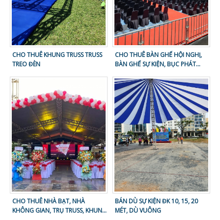
CHO THUÊ KHUNG TRUSS TRUSS
CHO THUÊ BÀN GHẾ HỘI NGHỊ,
TREO ĐÈN
BÀN GHẾ SỰ KIỆN, BỤC PHÁT
BIỂU
CHO THUÊ NHÀ BẠT, NHÀ
BÁN DÙ SỰ KIỆN ĐK 10, 15, 20
KHÔNG GIAN, TRỤ TRUSS, KHUNG
MÉT, DÙ VUÔNG
NHÔM