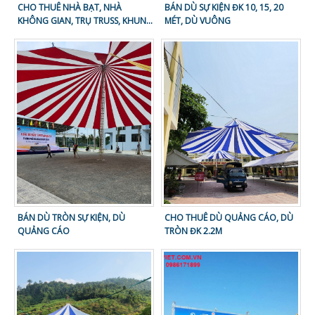
CHO THUÊ NHÀ BẠT, NHÀ
BÁN DÙ SỰ KIỆN ĐK 10, 15, 20
KHÔNG GIAN, TRỤ TRUSS, KHUNG
MÉT, DÙ VUÔNG
NHÔM
BÁN DÙ TRÒN SỰ KIỆN, DÙ
CHO THUÊ DÙ QUẢNG CÁO, DÙ
QUẢNG CÁO
TRÒN ĐK 2.2M