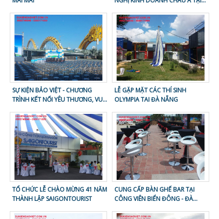
MÃI MÃI
NGHỊ KINH DOANH CHÂU Á TẠI
ĐÀ NẴNG - LẦN 50
SỰ KIỆN BẢO VIỆT - CHƯƠNG
LỄ GẶP MẶT CÁC THÍ SINH
TRÌNH KẾT NỐI YÊU THƯƠNG, VUI
OLYMPIA TAI ĐÀ NẴNG
BƯỚC TỚI TRƯỜNG
TỔ CHỨC LỄ CHÀO MỪNG 41 NĂM
CUNG CẤP BÀN GHẾ BAR TẠI
THÀNH LẬP SAIGONTOURIST
CÔNG VIÊN BIỂN ĐÔNG - ĐÀ
NẴNG