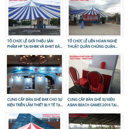
TỔ CHỨC LỄ GIỚI THIỆU SẢN
TỔ CHỨC LỄ LIÊN HOAN NGHỆ
PHẨM HP TẠI ĐHBK VÀ ĐHKT ĐÀ
THUẬT QUẦN CHÚNG QUẬN
NẴNG
THANH KHÊ - 2016
CUNG CẤP BÀN GHẾ BAR CHO SỰ
CUNG CẤP BÀN GHẾ SỰ KIỆN
KIỆN TRIỄN LÃM THIẾT BỊ Y TẾ TẠI
ASIAN BEACH GAMES 2016 TẠI
FURAMA - ĐÀ NẴNG
CÔNG VIÊN BIỂN ĐÔNG